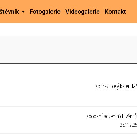
štěvník
Fotogalerie
Videogalerie
Kontakt
Zobrazit celý kalendář
Zdobení adventních věnců
25.11.2025