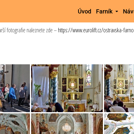
Úvod
Farník
Náv
arší fotografie naleznete zde –
https://www.eurolift.cz/ostravska-farno